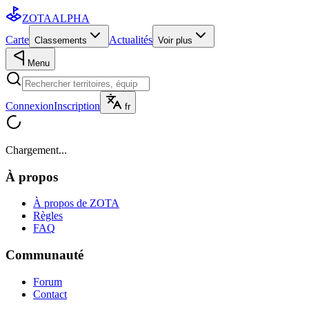
ZOTA
ALPHA
Carte
Actualités
Classements
Voir plus
Menu
Connexion
Inscription
fr
Chargement...
À propos
À propos de ZOTA
Règles
FAQ
Communauté
Forum
Contact