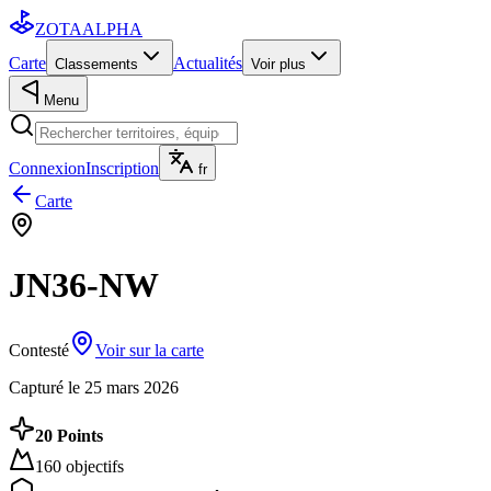
ZOTA
ALPHA
Carte
Actualités
Classements
Voir plus
Menu
Connexion
Inscription
fr
Carte
JN36-NW
Contesté
Voir sur la carte
Capturé le
25 mars 2026
20
Points
160
objectifs