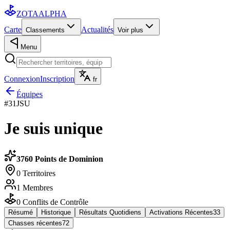
ZOTA
ALPHA
Carte
Actualités
Classements
Voir plus
Menu
Connexion
Inscription
fr
Équipes
#
31
JSU
Je suis unique
3760
Points de Dominion
0
Territoires
1
Membres
0
Conflits de Contrôle
Résumé
Historique
Résultats Quotidiens
Activations Récentes
33
Chasses récentes
72